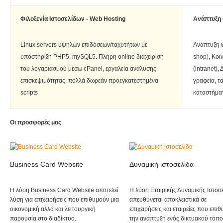
Φιλοξενία Ιστοσελίδων - Web Hosting
Ανάπτυξη 
Linux servers υψηλών επιδόσεων/ταχυτήτων με
Ανάπτυξη w
υποστήριξη PHP5, mySQL5. Πλήρη online διαχείριση
shop), Κοι
του λογαριασμού μέσω cPanel, εργαλεία ανάλυσης
(intranet),
επισκεψιμότητας, πολλά δωρεάν προεγκατεστημένα
γραφεία, τα
scripts
καταστήματ
Οι προσφορές μας
Business Card Website
Δυναμική ιστοσελίδα
Η λύση Business Card Website αποτελεί
Η λύση Εταιρικής Δυναμικής Ιστοσ
λύση για επιχειρήσεις που επιθυμούν μια
απευθύνεται αποκλειστικά σε
οικονομική αλλά και λειτουργική
επιχειρήσεις και εταιρείες που επι
παρουσία στο διαδίκτυο.
την ανάπτυξη ενός δικτυακού τόπ